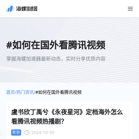
#如何在国外看腾讯视频
掌握海螺加速器最新动态，实时分享优质内容
首页/
热门资讯/
#如何在国外看腾讯视频
虞书欣丁禹兮《永夜星河》定档海外怎么
看腾讯视频热播剧？
2024-10-30
影音