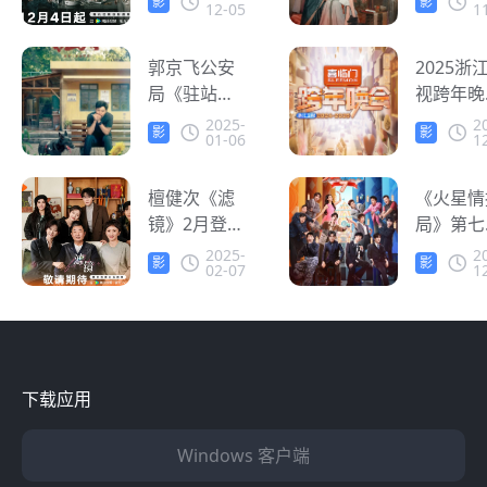
影
影
12-05
1
播，人在海
追剧怎么
音
音
外追剧卡顿
办？
怎么办？
郭京飞公安
2025浙
局《驻站》
视跨年晚
定档1月6日
官宣 海
2025-
2
影
影
01-06
1
央视腾讯视
人怎么在
音
音
频首播 海外
看晚会？
华人怎么在
檀健次《滤
《火星情
线追剧？
镜》2月登录
局》第七
腾讯视频 海
12月26
2025-
2
影
影
02-07
1
外华人怎么
播 海外
音
音
看腾讯视
在线追综
频？
地区限制
么办？
下载应用
Windows 客户端