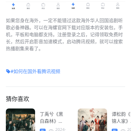
如果您身在海外，一定不能错过这款海外华人回国追剧听
歌必备神器。可以在海螺官网下载对应版本的安装包，手
机，平板和电脑都支持。注册登录之后，记得领取免费时
长，然后开启影音加速模式，启动腾讯视频，就可以搜索
热播剧集来看了。
#如何在国外看腾讯视频
猜你喜欢
丁禹兮《黑
谭松韵《
白森林》腾
锦人家》
讯视频热
档 海外
2024-
2