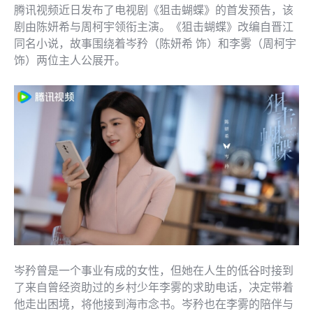
腾讯视频近日发布了电视剧《狙击蝴蝶》的首发预告，该
剧由陈妍希与周柯宇领衔主演。《狙击蝴蝶》改编自晋江
同名小说，故事围绕着岑矜（陈妍希 饰）和李雾（周柯宇
饰）两位主人公展开。
岑矜曾是一个事业有成的女性，但她在人生的低谷时接到
了来自曾经资助过的乡村少年李雾的求助电话，决定带着
他走出困境，将他接到海市念书。岑矜也在李雾的陪伴与