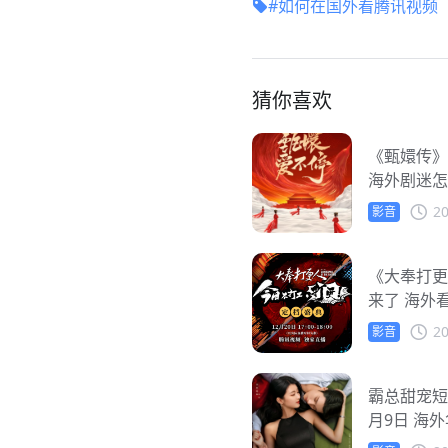
#如何在国外看腾讯视频
猜你喜欢
《甄嬛传》
海外剧迷怎
20
影音
《大奉打更
来了 海外
办？
20
影音
霸总甜宠短
月9日 海