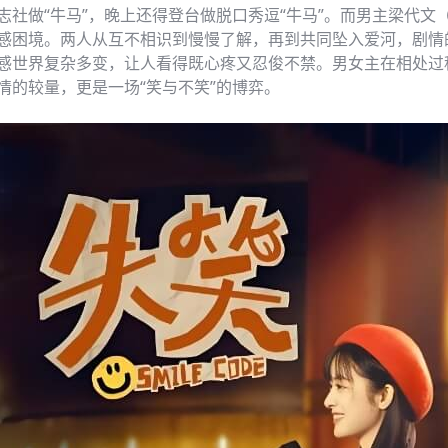
志社做“牛马”，晚上还得登台做脱口秀逗“牛马”。而男主梁代文
感困境。两人从互不相识到慢慢了解，再到共同坠入爱河，剧情
感世界复杂多变，让人看得既心疼又忍俊不禁。男女主在相处过
情的较量，更是一场“笑与不笑”的博弈。