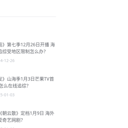
》第七季12月26日开播 海
追综受地区限制怎么办？
4-12-26
》山海季1月3日芒果TV首
人怎么在线追综？
5-01-03
朝云散》定档1月9日 海外
爱奇艺网剧？