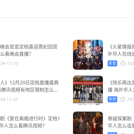
晚会官宣定档喜迎熹妃回宫
《火星情报局
么看晚会直播？
外华人在线
24-12-10
202
影音
人》12月20日定档直播盛典
《快乐再出发
看腾讯视频有地区限制怎么
播 海外华
24-12-20
202
影音
剧《爱在离婚进行时》定档1
悬疑探案剧《
外华人怎么看腾讯视频？
华人怎么追