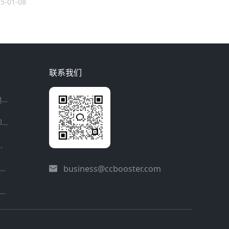
5-01-08
联系我们
谭松韵《蜀锦人家》定档 海外无法追剧怎么办？
2024成都国际乒联混合团体世界杯即将开启 海外怎么看CCTV5全程直播？
海外观众怎么在线追剧？
business@ccbooster.com
《诛仙》手游百事助战，洪荒遗迹等你挑战！推荐海外玩家使用海螺加速器畅连国服游戏
三角洲行动无法准星？海外玩家专属攻略