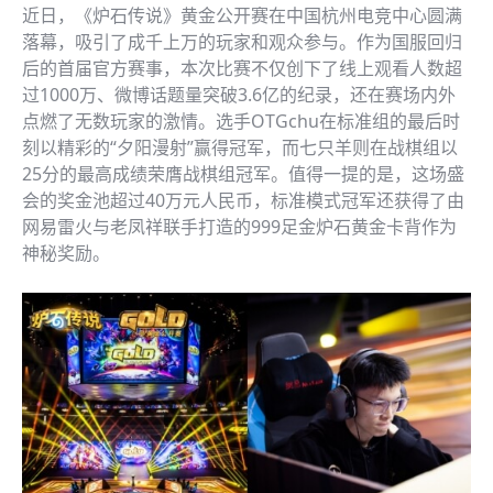
近日，《炉石传说》黄金公开赛在中国杭州电竞中心圆满
落幕，吸引了成千上万的玩家和观众参与。作为国服回归
后的首届官方赛事，本次比赛不仅创下了线上观看人数超
过1000万、微博话题量突破3.6亿的纪录，还在赛场内外
点燃了无数玩家的激情。选手OTGchu在标准组的最后时
刻以精彩的“夕阳漫射”赢得冠军，而七只羊则在战棋组以
25分的最高成绩荣膺战棋组冠军。值得一提的是，这场盛
会的奖金池超过40万元人民币，标准模式冠军还获得了由
网易雷火与老凤祥联手打造的999足金炉石黄金卡背作为
神秘奖励。