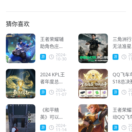
猜你喜欢
王者荣耀辅
三角洲行
助角色庄周
无法准星
崛起 海外怎
海外玩家
2024-
2
游
游
10-30
1
么玩王者庄
属攻略
戏
戏
周？
2024 KPL王
QQ飞车
者年度总决
S18总决
赛精彩进行
送观赛福
2024-
2
游
游
11-07
1
时！海外观
人在国外
戏
戏
众如何在线
么领取专
观看直播？
《和平精
奖励？
王者荣耀
英》可以给
动QQ飞
载具更换轮
小满皮肤
2024-
2
游
游
11-14
1
胎了！人在
年上线 