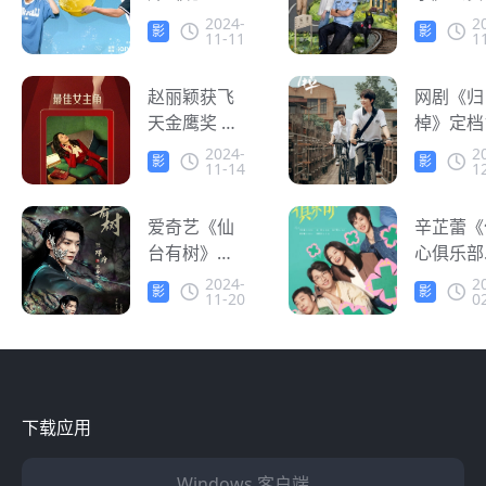
央视黄金档
材轻喜剧
2024-
2
影
影
11-11
1
即将播出，
势来袭，
音
音
人在海外怎
外观众看
么追剧？
赵丽颖获飞
来！
网剧《归
天金鹰奖 人
棹》定档
在美国怎么
月24日
2024-
2
影
影
11-14
1
看《风吹半
海外华人
音
音
夏》？
么在线追
爱奇艺《仙
剧？
辛芷蕾《
台有树》已
心俱乐部
获发行许可
月2日开
2024-
2
影
影
11-20
0
海外党不能
海外华人
音
音
错过的观剧
么在线追
攻略
剧？
下载应用
Windows 客户端