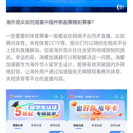
海外观众如何观看中国杯帆船赛精彩赛事？
一些重要的体育赛事一般都会在网络平台同步直播，比如
腾讯体育，央视体育CCTV等，观众们可以随时在相关平台
上找到直播解说。但是海外观众往往会受到地域限制的困
扰。幸运的是，海螺加速器可以帮助解决这一问题。海螺
加速器专为海外华人留学生设计，能够有效突破国内外网
络封锁，让海外用户通过加速服务无障碍观看腾讯体育、
央视体育等平台的直播内容。