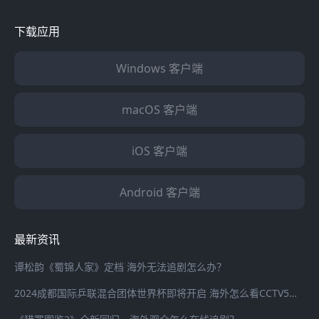
直播？
下载应用
Windows 客户端
macOS 客户端
iOS 客户端
Android 客户端
最新资讯
谭松韵《蜀锦人家》定档 海外无法追剧怎么办？
2024成都国际乒联混合团体世界杯即将开启 海外怎么看CCTV5全程直播？