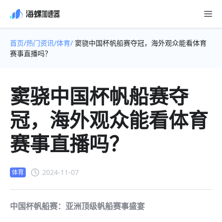
首页/
热门资讯/
体育/
窦骁中国杯帆船赛夺冠，海外观众能看体育
赛事直播吗？
窦骁中国杯帆船赛夺
冠，海外观众能看体育
赛事直播吗？
2024-11-07
体育
中国杯帆船赛：亚洲顶级帆船赛事盛宴