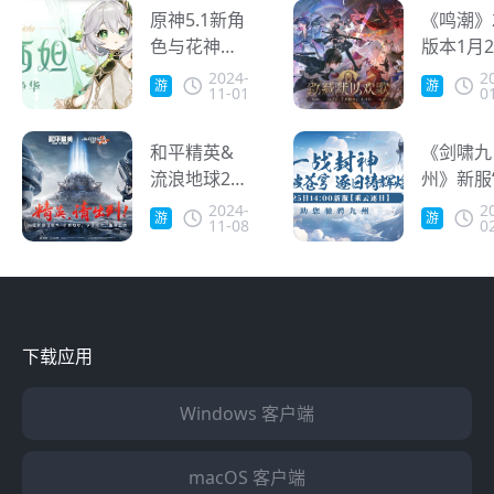
奖励
原神5.1新角
在海外能
《鸣潮》2
色与花神诞
三国杀
版本1月
祭活动引爆
Online
上线，同
2024-
2
游
游
11-01
0
玩家，海外
登陆PS5
戏
戏
怎么玩原
台 海外
神？
和平精英&
玩家新年
《剑啸九
流浪地球2全
么畅享新
州》新服
新联动开
本？
云逐日”
2024-
2
游
游
11-08
0
启，海外玩
海外玩国
戏
戏
家怎么玩冬
无延迟高
日版本？
么办？
下载应用
Windows 客户端
macOS 客户端