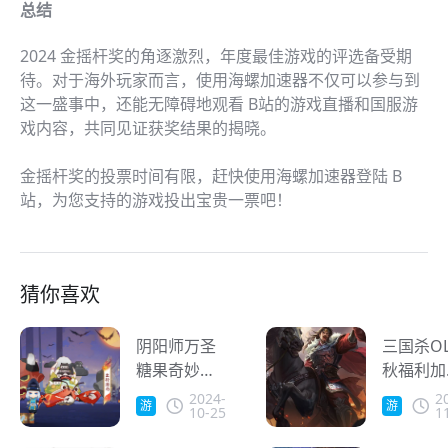
总结
2024 金摇杆奖的角逐激烈，年度最佳游戏的评选备受期
待。对于海外玩家而言，使用海螺加速器不仅可以参与到
这一盛事中，还能无障碍地观看 B站的游戏直播和国服游
戏内容，共同见证获奖结果的揭晓。
金摇杆奖的投票时间有限，赶快使用海螺加速器登陆 B
站，为您支持的游戏投出宝贵一票吧！
猜你喜欢
阴阳师万圣
三国杀O
糖果奇妙夜
秋福利加
即将开启 海
倍，新武
2024-
2
游
游
10-25
1
外用户怎么
「谋」华
戏
戏
领取万圣节
闪耀登场