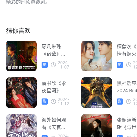
精彩的刑侦悬疑剧。
猜你喜欢
廖凡朱珠
檀健次《
《宿敌》定
情有烟火
档CCTV-8与
定档12月
2024-
2
影
影
11-07
1
腾讯视频，
日 人在
音
音
海外华人如
怎么在线
何轻松追
虞书欣《永
剧
黑神话亮
剧？
夜星河》热
2024 Bilib
度再创新
跨年晚会
2024-
2
影
影
11-12
1
高，海外看
外华人怎
音
音
腾讯视频有
看B站直
地区限制怎
海外如何观
张韶涵新
么办？
看《天官赐
辑《与世
福》？轻松
争》正式
2024-
2