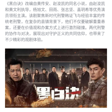
《黑白诀》改编自黄传安、赵浚凯的同名小说，由赵浚凯
和黄文利执导，杨旭文、田雨、张志坚、盖玥希等优秀演
员领衔主演。该剧聚焦新时代刑警韩证飞与经验丰富的传
统老刑警，在复杂的县镇背景下，他们不仅要破解重重悬
案，还要在价值观和办案方式上进行激烈碰撞。两代刑警
的协作与对决，展现出对守护正义的共同信仰，也带来了
不少精彩的观剧体验。