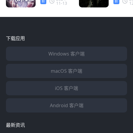
影
影
11-13
1
解锁追番之
线 海外
音
音
路
QQ音乐
区限制怎
办？
下载应用
Windows 客户端
macOS 客户端
iOS 客户端
Android 客户端
最新资讯