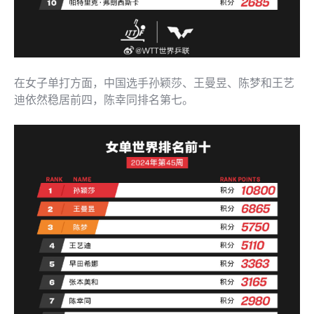
在女子单打方面，中国选手孙颖莎、王曼昱、陈梦和王艺
迪依然稳居前四，陈幸同排名第七。