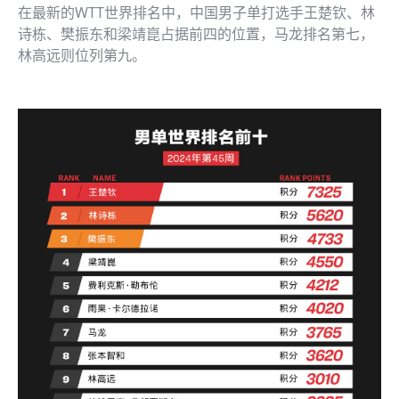
在最新的WTT世界排名中，中国男子单打选手王楚钦、林
诗栋、樊振东和梁靖崑占据前四的位置，马龙排名第七，
林高远则位列第九。