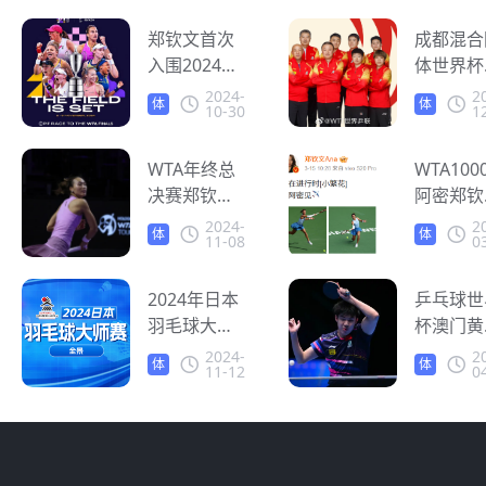
郑钦文首次
成都混合
入围2024年
体世界杯
WTA年终总
乒连赢1
2024-
2
体
体
10-30
1
决赛 海外怎
卫冕冠军
育
育
么看体育赛
在海外怎
事直播？
WTA年终总
观看体育
WTA100
决赛郑钦文
事直播？
阿密郑钦
强势晋级四
挑战巅峰
2024-
2
体
体
11-08
0
强，人在海
外华人如
育
育
外怎么看赛
观看高清
事直播？
2024年日本
播？
乒乓球世
羽毛球大师
杯澳门黄
赛开启，人
政取得开
2024-
2
体
体
11-12
0
在海外能看
红 海外
育
育
国内中文直
怎么看
播吗？
CCTV5直
播？