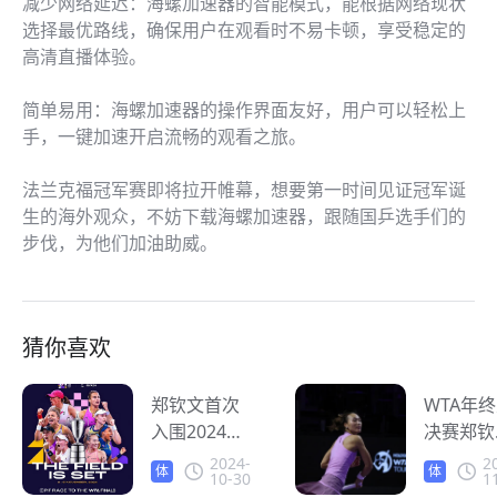
减少网络延迟：海螺加速器的智能模式，能根据网络现状
选择最优路线，确保用户在观看时不易卡顿，享受稳定的
高清直播体验。
简单易用：海螺加速器的操作界面友好，用户可以轻松上
手，一键加速开启流畅的观看之旅。
法兰克福冠军赛即将拉开帷幕，想要第一时间见证冠军诞
生的海外观众，不妨下载海螺加速器，跟随国乒选手们的
步伐，为他们加油助威。
猜你喜欢
郑钦文首次
WTA年
入围2024年
决赛郑钦
WTA年终总
强势晋级
2024-
2
体
体
10-30
1
决赛 海外怎
强，人在
育
育