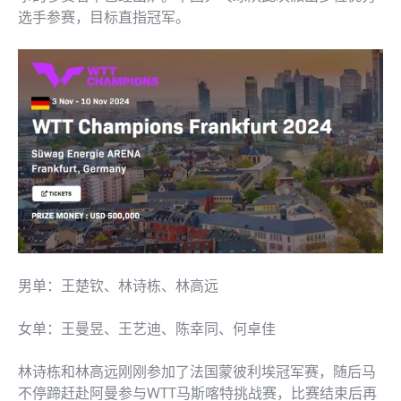
选手参赛，目标直指冠军。
男单：王楚钦、林诗栋、林高远
女单：王曼昱、王艺迪、陈幸同、何卓佳
林诗栋和林高远刚刚参加了法国蒙彼利埃冠军赛，随后马
不停蹄赶赴阿曼参与WTT马斯喀特挑战赛，比赛结束后再