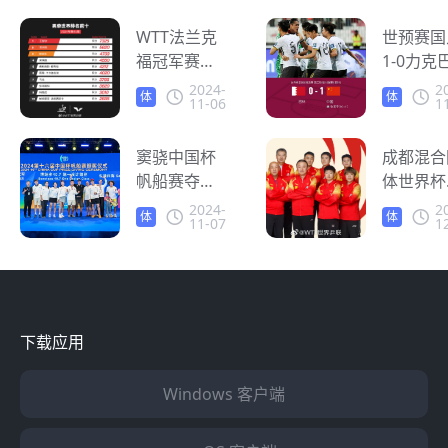
么看体育赛
外怎么看
事直播？
WTT法兰克
事直播？
世预赛国
福冠军赛王
1-0力克
楚钦、王曼
喜迎-世
2024-
2
体
体
11-06
1
昱首秀获胜
两连胜 
育
育
海外怎么看
外如何观
WTT直播？
窦骁中国杯
世界杯直
成都混合
帆船赛夺
播？
体世界杯
冠，海外观
乒连赢1
2024-
2
体
体
11-07
1
众能看体育
卫冕冠军
育
育
赛事直播
在海外怎
吗？
观看体育
事直播？
下载应用
Windows 客户端