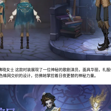
” 拂晓女士 这款时装展现了一位神秘的歌剧演员，面具华丽，礼
色蛛网交织的设计，仿佛她掌控着日夜更替的神秘力量。