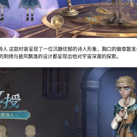
吟游诗人 这款时装呈现了一位沉静忧郁的诗人形象，胸口的徽章散
的刺绣与披风飘逸的设计都呈现出他对宇宙深邃的探索。