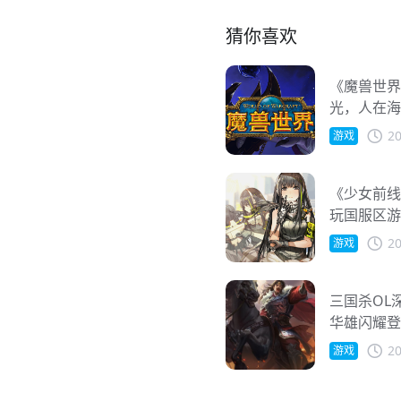
猜你喜欢
《魔兽世界
光，人在海
20
游戏
《少女前线
玩国服区游
20
游戏
三国杀OL
华雄闪耀登
Online吗
20
游戏