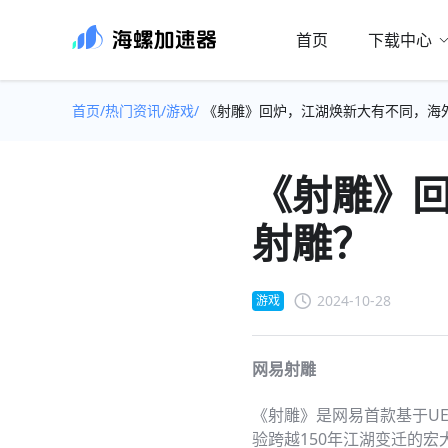
首页
下载中心
首页/
热门资讯/
游戏/
《射雕》回炉，江湖焕新大有不同，海
《射雕》
射雕？
2024-10-28
游戏
网易射雕
《射雕》是网易首款基于U
验跨越150年江湖变迁的