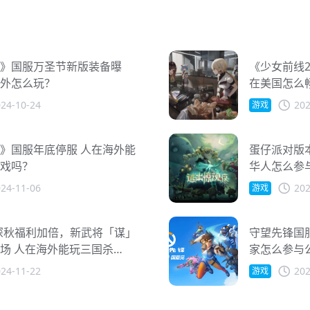
》国服万圣节新版装备曝
《少女前线
外怎么玩？
在美国怎么
24-10-24
202
游戏
》国服年底停服 人在海外能
蛋仔派对版
戏吗？
华人怎么参
24-11-06
202
游戏
深秋福利加倍，新武将「谋」
守望先锋国服
场 人在海外能玩三国杀
家怎么参与
？
24-11-22
202
游戏