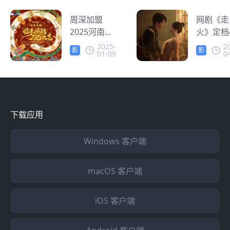
外华人怎么
生怎么看
看春晚直
周深加盟
讯视频？
网剧《走
播？
2025河南卫
火》定档
视春晚！定
12日开播
2025-
2
影
影
01-09
0
档1月26日
外华人怎
音
音
播出 海外华
看腾讯视
人怎么看春
频？
晚直播？
下载应用
Windows 客户端
macOS 客户端
iOS 客户端