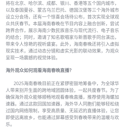
将在北京、哈尔滨、成都、银川、香港等五个国内城市，
以及泰国曼谷、蒙古乌兰巴托、德国汉堡等三个海外城市
设立分会场，还有一个惊喜会场待公布，首次实现全球观
众共庆春节。本届海南春晚在节目内容上融合创新，尝试
跨界合作，展示海南少数民族音乐与现代流行、电子音乐
的结合；同时，邀请了知名歌唱家与新晋歌手同台演出，
带来令人惊艳的视听盛宴。此外，海南春晚还将引入虚拟
现实技术，通过动态分镜和虚实光影的联动效果，为观众
呈现一场震撼的视觉体验。
海外观众如何观看海南春晚直播？
2025海南春晚目前正在紧锣密鼓地筹备中，为全球华
人带来别开生面的跨地域团圆体验，一起共度春节。为了
确保海外观众能够顺畅地观看春晚直播，推荐使用海螺加
速器。通过这款回国加速器，海外华人同胞们能够轻松绕
过国内网络限制，享受高质量、无延迟的直播体验，让您
即使远离故乡，也能通过屏幕感受到春晚带来的温暖与欢
乐。