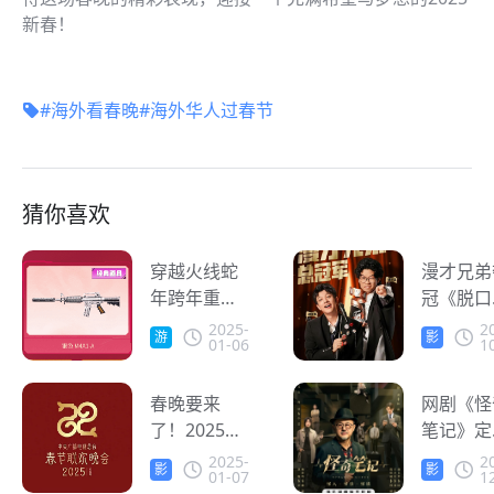
新春！
#海外看春晚
#海外华人过春节
猜你喜欢
穿越火线蛇
漫才兄弟
年跨年重磅
冠《脱口
福利来袭 海
与Ta的
2025-
2
游
影
01-06
1
外华人玩家
们》总决
戏
音
怎么领取新
赛，海螺
年福利？
春晚要来
速器带你
网剧《怪
了！2025央
享精彩节
笔记》定
视春晚完成
12月22
2025-
2
影
影
01-07
1
首轮彩排 海
线 海外
音
音