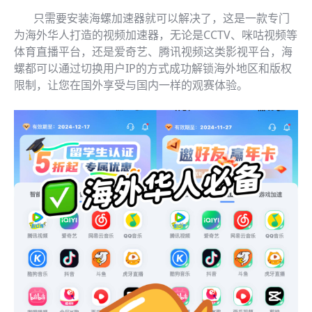
只需要安装海螺加速器就可以解决了，这是一款专门
为海外华人打造的视频加速器，无论是CCTV、咪咕视频等
体育直播平台，还是爱奇艺、腾讯视频这类影视平台，海
螺都可以通过切换用户IP的方式成功解锁海外地区和版权
限制，让您在国外享受与国内一样的观赛体验。