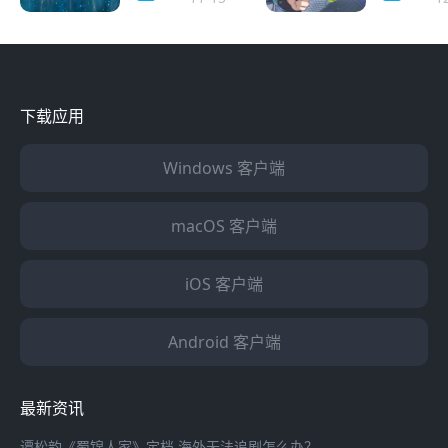
迹等你挑
端版本号
戏
戏
战！推荐海
外玩家怎
外玩家使用
玩国服新
海螺加速器
游？
畅连国服游
下载应用
戏
Windows 客户端
macOS 客户端
iOS 客户端
Android 客户端
最新资讯
谭松韵《蜀锦人家》定档 海外无法追剧怎么办？