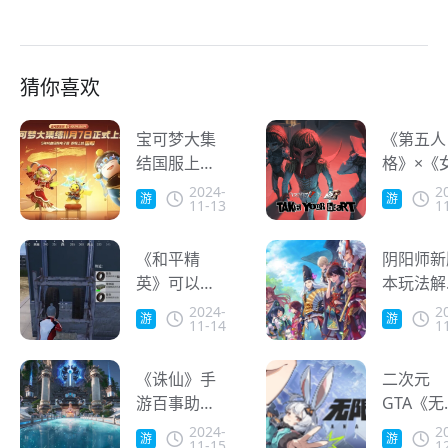
猜你喜欢
宝可梦大集
《第五人
结国服上
格》×《
线，海外玩
异闻录5 
2024-
2
游
游
11-13
1
家能玩吗？
家版》联
戏
戏
第二弹上
《和平精
海外玩家
阴阳师新
英》可以给
迟高怎么
本玩法解
载具更换轮
办？
海外玩延
2024-
2
游
游
11-14
1
胎了！人在
高怎么解
戏
戏
国外怎么玩
决？
和平精英？
《诛仙》手
二次元
游百事助
GTA《无
战，洪荒遗
大》拿下
2024-
2
游
游
11-15
1