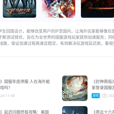
回国设计，能够改变用户的IP至国内，让海外玩家能够像在国
路，不断测试择优，旨在为全世界的国服游戏玩家提供加速服务；
线路，保证加速过程高速且稳定，有效解决玩游戏延迟高，看视
》国服年底停服 人在海外能
《封神再临》
戏吗？
家登录国服
24-11-06
202
游戏
》延迟问题终极攻略：美国
《燕云十六声