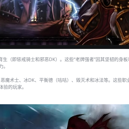
生（即惩戒骑士和邪恶DK）。这些“老牌强者”因其坚韧的身板
力。
魔术士、冰DK、平衡德（咕咕）、毁灭术和冰法等。这些职
体验的玩家。