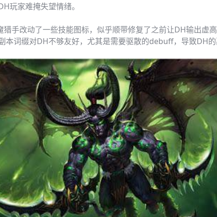
DH玩家难掩失望情绪。
手改动了一些技能图标，似乎顺带修复了之前让DH输出虚高
本词缀对DH不够友好，尤其是需要驱散的debuff，导致DH