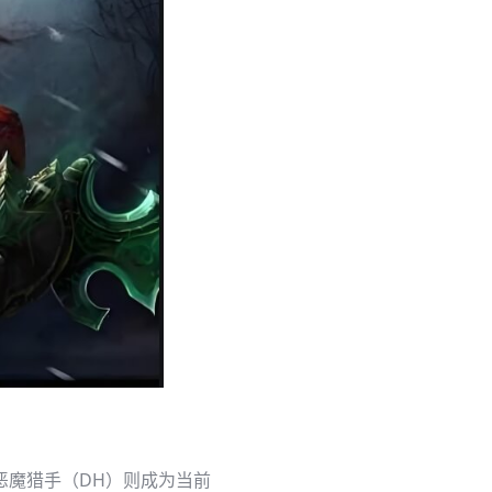
恶魔猎手（DH）则成为当前