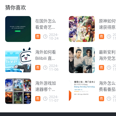
猜你喜欢
在国外怎么
原神如何
看爱奇艺？
速获得原
教你解除爱
石？海外
2024-
2
教
教
10-24
1
奇艺地区限
家轻松拿
程
程
制
原神国服
海外如何看
区！
最新安利
Bilibili 直
海外党怎
播？教你轻
追国产电
2024-
2
教
教
11-06
1
松解决地区
电视剧？
程
程
限制！
海外游戏加
海外怎么
速器哪个
费看番茄
好？推荐最
说？如何
2024-
2
教
教
11-07
1
佳回国游戏
锁区域限
程
程
加速器
制？