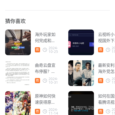
猜你喜欢
海外玩家如
云视听小
何完成和平
视国外下
精英实名认
指南 海
2024-
2
教
教
10-25
1
证？
速器助力
程
程
享大屏B
曲奇云盘宣
验
最新安利
布停服？在
海外党怎
海外如何保
追国产电
2024-
2
教
教
10-31
1
存云盘资
电视剧？
程
程
源？
原神如何快
如何在国
速获得原
看腾讯视
石？海外玩
频？海外
2024-
2
教
教
11-14
1
家轻松拿捏
看过来！